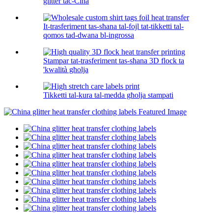
glitter taċ-Ċina
It-trasferiment tas-sħana tal-fojl tat-tikketti tal-
qomos tad-dwana bl-ingrossa
Stampar tat-trasferiment tas-sħana 3D flock ta
'kwalità għolja
Tikketti tal-kura tal-medda għolja stampati