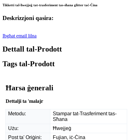
Tikketti tal-ħwejjeġ tat-trasferiment tas-sħana glitter taċ-Ċina
Deskrizzjoni qasira:
Ibgħat email lilna
Dettall tal-Prodott
Tags tal-Prodott
Ħarsa ġenerali
Dettalji ta 'malajr
Metodu:
Stampar tat-Trasferiment tas-
Sħana
Użu:
Ħwejjeġ
Post ta' Oriġini:
Fujian, iċ-Ċina