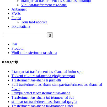
Stampar tat-trasferiment tas-sħana tas-silikonju
Vinil tat-trasferiment tas-sħana
Aħbarijiet
FAQs
Fuqna
Tour tal-Fabbrika
Ikkuntatjana
Dar
Prodotti
Vinil tat-trasferiment tas-sħana
Kategoriji
Istampar tat-trasferiment tas-sħana tal-kulur spot
Tikketti tal-kura tal-medda għolja stampati
Trasferiment tas-sħana li jirrifletti
Puff trasferiment tas-sħana stampar/trasferiment tas-sħana tal-
fowm
Stampa offset tat-trasferiment tas-sħana
Trasferiment tas-sħana tal-istampar tal-fojl
stampar tat-trasferiment tas-sħana tal-qatgħa
Trasferiment tas-sħana tal-istampar glitter