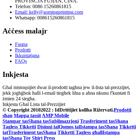
PROVINĊJA FUJIAN, ĊINA.
Telefon: 0086 15260861815
Email: kelly@aomingprinting.com
Whatsapp: 008615260861815
Aċċess malajr
Fuqna
Prodotti
Ikkuntatjana
FAQs
Inkjesta
Għal mistoqsijiet dwar il-prodotti tagħna jew il-lista tal-prezzijiet,
jekk jogħġbok ħalli l-email tiegħek lilna u aħna nkunu f'kuntatt fi
żmien 24 siegħa.
Inkjesta Għal Lista tal-Prezzijiet
© Copyright 20102022 : IdDrittijiet kollha Riżervati.
Prodotti
sħan
Mappa tassit
AMP Mobile
Stampar tasSħana tasSublimazzjoni
Trasferiment tasSħana
Tagless Tikketti
Disinni talQomos talIstampa tasSħana
Tikketti
tatTrasferiment tasSħana
Tikketti Tagless għallIstampa
tasSħana
Tee Shirt Press