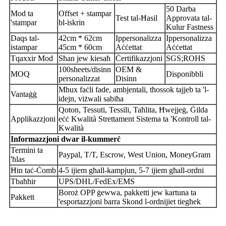
50 Darba
Mod ta
Offset + stampar
Test tal-Ħasil
Approvata tal-
'stampar
bl-iskrin
Kulur Fastness
Daqs tal-
42cm * 62cm
Ippersonalizza
Ippersonalizza
istampar
45cm * 60cm
Aċċettat
Aċċettat
Tqaxxir Mod
Sħan jew kiesaħ
Ċertifikazzjoni
SGS;ROHS
100sheets/disinn
OEM &
MOQ
Disponibbli
personalizzat
Disinn
Mhux faċli fade, ambjentali, tħossok tajjeb ta 'l-
Vantaġġ
idejn, viżwali sabiħa
Qoton, Tessuti, Tessili, Taħlita, Ħwejjeġ, Ġilda
Applikazzjoni
eċċ Kwalità Strettament Sistema ta 'Kontroll tal-
Kwalità
Informazzjoni dwar il-kummerċ
Termini ta
Paypal, T/T, Escrow, West Union, MoneyGram
'ħlas
Ħin taċ-Ċomb
4-5 ijiem għall-kampjun, 5-7 ijiem għall-ordni
Tbaħħir
UPS/DHL/FedEx/EMS
Boroż OPP ġewwa, pakketti jew kartuna ta
Pakkett
'esportazzjoni barra Skond l-ordnijiet tiegħek