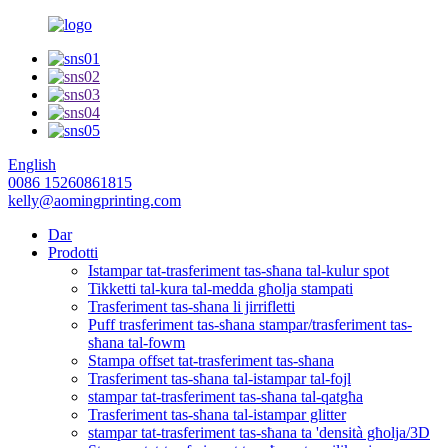
English
0086 15260861815
kelly@aomingprinting.com
Dar
Prodotti
Istampar tat-trasferiment tas-sħana tal-kulur spot
Tikketti tal-kura tal-medda għolja stampati
Trasferiment tas-sħana li jirrifletti
Puff trasferiment tas-sħana stampar/trasferiment tas-
sħana tal-fowm
Stampa offset tat-trasferiment tas-sħana
Trasferiment tas-sħana tal-istampar tal-fojl
stampar tat-trasferiment tas-sħana tal-qatgħa
Trasferiment tas-sħana tal-istampar glitter
stampar tat-trasferiment tas-sħana ta 'densità għolja/3D