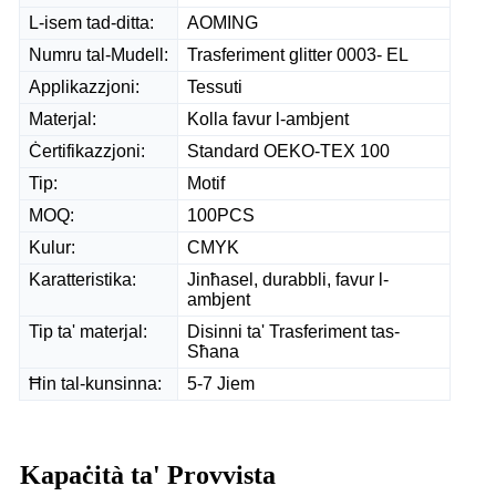
L-isem tad-ditta:
AOMING
Numru tal-Mudell:
Trasferiment glitter 0003- EL
Applikazzjoni:
Tessuti
Materjal:
Kolla favur l-ambjent
Ċertifikazzjoni:
Standard OEKO-TEX 100
Tip:
Motif
MOQ:
100PCS
Kulur:
CMYK
Karatteristika:
Jinħasel, durabbli, favur l-
ambjent
Tip ta' materjal:
Disinni ta' Trasferiment tas-
Sħana
Ħin tal-kunsinna:
5-7 Jiem
Kapaċità ta' Provvista