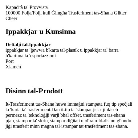
Kapaċità ta' Provvista
100000 Folja/Folji kull Ġimgħa Trasferiment tas-Sħana Glitter
Cheer
Ippakkjar u Kunsinna
Dettalji tal-Ippakkjar
ippakkjar ta 'ġewwa b'karta tal-plastik u ippakkjar ta' barra
b'kartuna ta 'esportazzjoni
Port
Xiamen
Disinn tal-Prodott
It-Trasferiment tas-Sħana huwa immaġni stampata fuq tip speċjali
ta 'karta ta' trasferiment.Dan it-tip ta 'stampar jista' jinkiseb
permezz ta 'teknoloġiji varji bħal offset, trasferiment tas-sħana
pjan, stampar ta' skrin, stampar diġitali u oħrajn.Id-disinn għandu
jiġi ttrasferit minn magna tal-istampar tat-trasferiment tas-sħana.