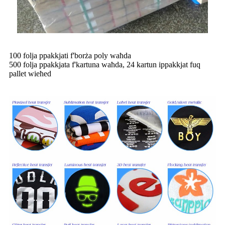
100 folja ppakkjati f'borża poly waħda
500 folja ppakkjata f'kartuna waħda, 24 kartun ippakkjat fuq
pallet wieħed