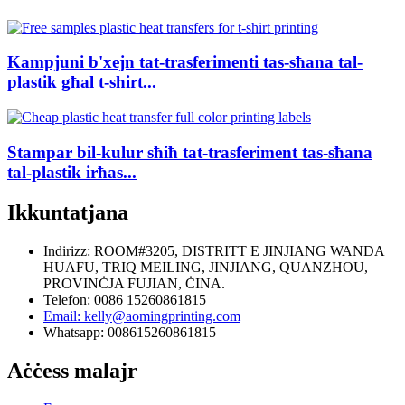
Kampjuni b'xejn tat-trasferimenti tas-sħana tal-
plastik għal t-shirt...
Stampar bil-kulur sħiħ tat-trasferiment tas-sħana
tal-plastik irħas...
Ikkuntatjana
Indirizz: ROOM#3205, DISTRITT E JINJIANG WANDA
HUAFU, TRIQ MEILING, JINJIANG, QUANZHOU,
PROVINĊJA FUJIAN, ĊINA.
Telefon: 0086 15260861815
Email: kelly@aomingprinting.com
Whatsapp: 008615260861815
Aċċess malajr