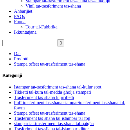
Stampar tat-trasferiment tas-sħana tas-silikonju
Vinil tat-trasferiment tas-sħana
Aħbarijiet
FAQs
Fuqna
Tour tal-Fabbrika
Ikkuntatjana
Dar
Prodotti
Stampa offset tat-trasferiment tas-sħana
Kategoriji
Istampar tat-trasferiment tas-sħana tal-kulur spot
Tikketti tal-kura tal-medda għolja stampati
Trasferiment tas-sħana li jirrifletti
Puff trasferiment tas-sħana stampar/trasferiment tas-sħana tal-
fowm
Stampa offset tat-trasferiment tas-sħana
Trasferiment tas-sħana tal-istampar tal-fojl
stampar tat-trasferiment tas-sħana tal-qatgħa
Trasferiment tas-sħana tal-istampar glitter