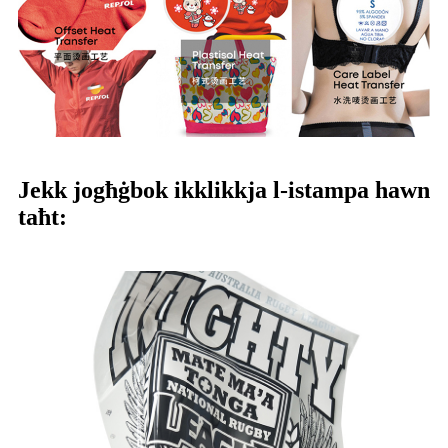
Jekk jogħġbok ikklikkja l-istampa hawn
taħt: