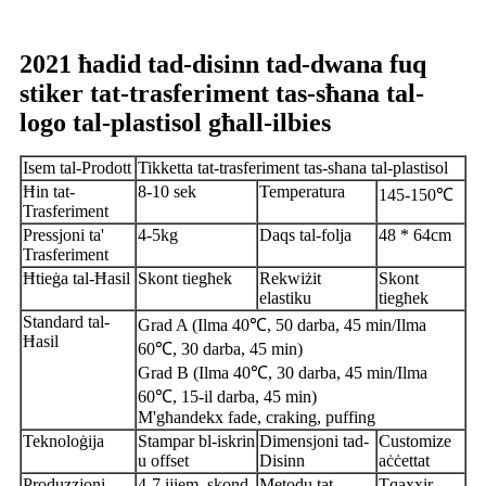
2021 ħadid tad-disinn tad-dwana fuq
stiker tat-trasferiment tas-sħana tal-
logo tal-plastisol għall-ilbies
Isem tal-Prodott
Tikketta tat-trasferiment tas-sħana tal-plastisol
Ħin tat-
8-10 sek
Temperatura
145-150℃
Trasferiment
Pressjoni ta'
4-5kg
Daqs tal-folja
48 * 64cm
Trasferiment
Ħtieġa tal-Ħasil
Skont tiegħek
Rekwiżit
Skont
elastiku
tiegħek
Standard tal-
Grad A (Ilma 40℃, 50 darba, 45 min/Ilma
Ħasil
60℃, 30 darba, 45 min)
Grad B (Ilma 40℃, 30 darba, 45 min/Ilma
60℃, 15-il darba, 45 min)
M'għandekx fade, craking, puffing
Teknoloġija
Stampar bl-iskrin
Dimensjoni tad-
Customize
u offset
Disinn
aċċettat
Produzzjoni
4-7 ijiem, skond
Metodu tat-
Tqaxxir