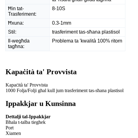
Ħin tat-
8-10S
Trasferiment:
Ħxuna:
0.3-1mm
Stil:
trasferiment tas-sħana plastisol
Il-wegħda
Problema ta 'kwalità 100% ritorn
tagħna:
Kapaċità ta' Provvista
Kapaċità ta' Provvista
1000 Folja/Folji għal kull jum trasferiment tas-sħana plastisol
Ippakkjar u Kunsinna
Dettalji tal-Ippakkjar
Bħala t-talba tiegħek
Port
Xiamen