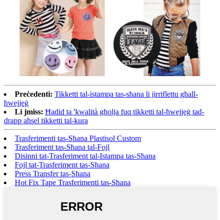
Preċedenti:
Tikketti tal-istampa tas-sħana li jirriflettu għall-
ħwejjeġ
Li jmiss:
Ħadid ta 'kwalità għolja fuq tikketti tal-ħwejjeġ tad-
drapp aħsel tikketti tal-kura
Trasferimenti tas-Sħana Plastisol Custom
Trasferiment tas-Sħana tal-Fojl
Disinni tat-Trasferiment tal-Istampa tas-Sħana
Fojl tat-Trasferiment tas-Sħana
Press Transfer tas-Sħana
Hot Fix Tape Trasferimenti tas-Sħana