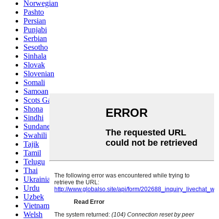
Norwegian
Pashto
Persian
Punjabi
Serbian
Sesotho
Sinhala
Slovak
Slovenian
Somali
Samoan
Scots Gaelic
Shona
Sindhi
Sundanese
Swahili
Tajik
Tamil
Telugu
Thai
Ukrainian
Urdu
Uzbek
Vietnamese
Welsh