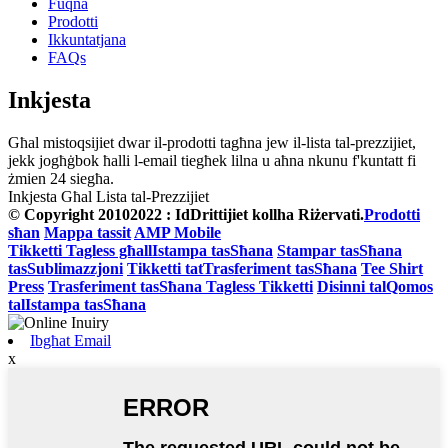
Fuqna
Prodotti
Ikkuntatjana
FAQs
Inkjesta
Għal mistoqsijiet dwar il-prodotti tagħna jew il-lista tal-prezzijiet,
jekk jogħġbok ħalli l-email tiegħek lilna u aħna nkunu f'kuntatt fi
żmien 24 siegħa.
Inkjesta Għal Lista tal-Prezzijiet
© Copyright 20102022 : IdDrittijiet kollha Riżervati.
Prodotti
sħan
Mappa tassit
AMP Mobile
Tikketti Tagless għallIstampa tasSħana
Stampar tasSħana
tasSublimazzjoni
Tikketti tatTrasferiment tasSħana
Tee Shirt
Press
Trasferiment tasSħana Tagless Tikketti
Disinni talQomos
talIstampa tasSħana
Ibgħat Email
x