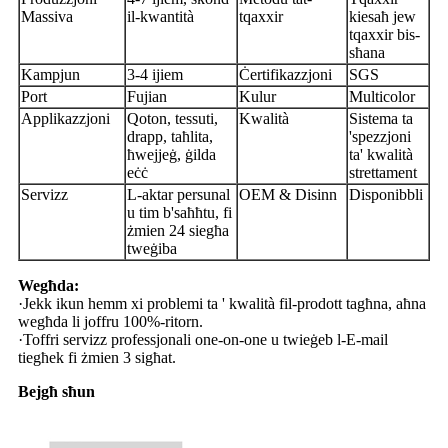
Massiva
il-kwantità
tqaxxir
kiesaħ jew
tqaxxir bis-
sħana
Kampjun
3-4 ijiem
Ċertifikazzjoni
SGS
Port
Fujian
Kulur
Multicolor
Applikazzjoni
Qoton, tessuti,
Kwalità
Sistema ta
drapp, taħlita,
'spezzjoni
ħwejjeġ, ġilda
ta' kwalità
eċċ
strettament
Servizz
L-aktar persunal
OEM & Disinn
Disponibbli
u tim b'saħħtu, fi
żmien 24 siegħa
tweġiba
Wegħda:
·Jekk ikun hemm xi problemi ta ' kwalità fil-prodott tagħna, aħna
wegħda li joffru 100%-ritorn.
·Toffri servizz professjonali one-on-one u twieġeb l-E-mail
tiegħek fi żmien 3 sigħat.
Bejgħ sħun