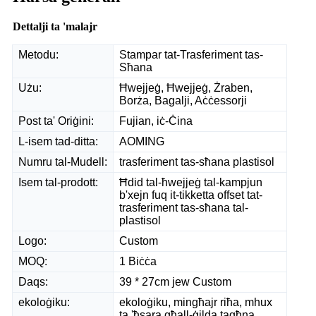
Dettalji ta 'malajr
Metodu:
Stampar tat-Trasferiment tas-
Sħana
Użu:
Ħwejjeġ, Ħwejjeġ, Żraben,
Borża, Bagalji, Aċċessorji
Post ta' Oriġini:
Fujian, iċ-Ċina
L-isem tad-ditta:
AOMING
Numru tal-Mudell:
trasferiment tas-sħana plastisol
Isem tal-prodott:
Ħdid tal-ħwejjeġ tal-kampjun
b'xejn fuq it-tikketta offset tat-
trasferiment tas-sħana tal-
plastisol
Logo:
Custom
MOQ:
1 Biċċa
Daqs:
39 * 27cm jew Custom
ekoloġiku:
ekoloġiku, mingħajr riħa, mhux
ta 'ħsara għall-ġilda tagħna