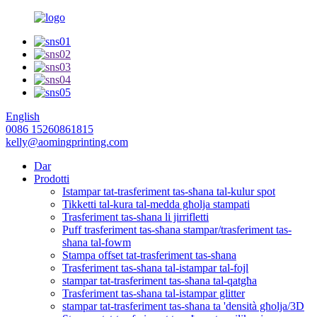
English
0086 15260861815
kelly@aomingprinting.com
Dar
Prodotti
Istampar tat-trasferiment tas-sħana tal-kulur spot
Tikketti tal-kura tal-medda għolja stampati
Trasferiment tas-sħana li jirrifletti
Puff trasferiment tas-sħana stampar/trasferiment tas-
sħana tal-fowm
Stampa offset tat-trasferiment tas-sħana
Trasferiment tas-sħana tal-istampar tal-fojl
stampar tat-trasferiment tas-sħana tal-qatgħa
Trasferiment tas-sħana tal-istampar glitter
stampar tat-trasferiment tas-sħana ta 'densità għolja/3D