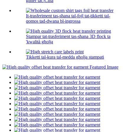
glitter taċ-Ċina
It-trasferiment tas-sħana tal-fojl tat-tikketti tal-
qomos tad-dwana bl-ingrossa
Stampar tat-trasferiment tas-sħana 3D flock ta
'kwalità għolja
Tikketti tal-kura tal-medda għolja stampati