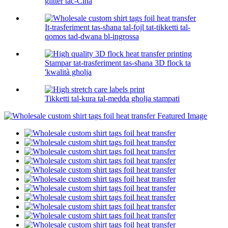
glitter taċ-Ċina
It-trasferiment tas-sħana tal-fojl tat-tikketti tal-
qomos tad-dwana bl-ingrossa
Stampar tat-trasferiment tas-sħana 3D flock ta
'kwalità għolja
Tikketti tal-kura tal-medda għolja stampati