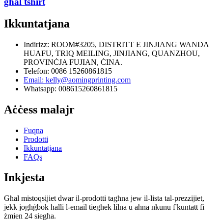
għal tshirt
Ikkuntatjana
Indirizz: ROOM#3205, DISTRITT E JINJIANG WANDA
HUAFU, TRIQ MEILING, JINJIANG, QUANZHOU,
PROVINĊJA FUJIAN, ĊINA.
Telefon: 0086 15260861815
Email: kelly@aomingprinting.com
Whatsapp: 008615260861815
Aċċess malajr
Fuqna
Prodotti
Ikkuntatjana
FAQs
Inkjesta
Għal mistoqsijiet dwar il-prodotti tagħna jew il-lista tal-prezzijiet,
jekk jogħġbok ħalli l-email tiegħek lilna u aħna nkunu f'kuntatt fi
żmien 24 siegħa.