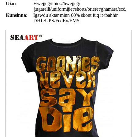
Użu:
Ħwejjeġ/ilbies//ħwejjeġ/
ġugarelli/uniformijiet/shorts/brieret/għamara/eċċ.
Kunsinna:
Igawdu aktar minn 60% skont fuq it-tbaħħir
DHL/UPS/FedEx/EMS