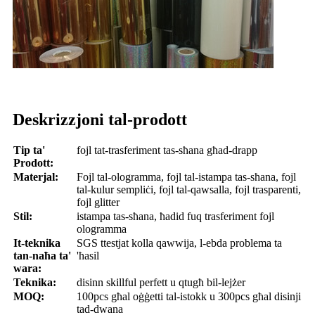
Deskrizzjoni tal-prodott
Tip ta'
fojl tat-trasferiment tas-sħana għad-drapp
Prodott:
Materjal:
Fojl tal-ologramma, fojl tal-istampa tas-sħana, fojl
tal-kulur sempliċi, fojl tal-qawsalla, fojl trasparenti,
fojl glitter
Stil:
istampa tas-sħana, ħadid fuq trasferiment fojl
ologramma
It-teknika
SGS ttestjat kolla qawwija, l-ebda problema ta
tan-naħa ta'
'ħasil
wara:
Teknika:
disinn skillful perfett u qtugħ bil-lejżer
MOQ:
100pcs għal oġġetti tal-istokk u 300pcs għal disinji
tad-dwana