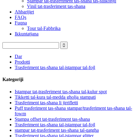
Stampar tat-trasferiment tas-sħana tas-silikonju
Vinil tat-trasferiment tas-sħana
Aħbarijiet
FAQs
Fuqna
Tour tal-Fabbrika
Ikkuntatjana
Dar
Prodotti
Trasferiment tas-sħana tal-istampar tal-fojl
Kategoriji
Istampar tat-trasferiment tas-sħana tal-kulur spot
Tikketti tal-kura tal-medda għolja stampati
Trasferiment tas-sħana li jirrifletti
Puff trasferiment tas-sħana stampar/trasferiment tas-sħana tal-
fowm
Stampa offset tat-trasferiment tas-sħana
Trasferiment tas-sħana tal-istampar tal-fojl
stampar tat-trasferiment tas-sħana tal-qatgħa
Trasferiment tas-sħana tal-istampar glitter