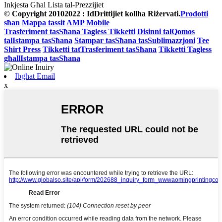
Inkjesta Għal Lista tal-Prezzijiet
© Copyright 20102022 : IdDrittijiet kollha Riżervati.
Prodotti
sħan
Mappa tassit
AMP Mobile
Trasferiment tasSħana Tagless Tikketti
Disinni talQomos
talIstampa tasSħana
Stampar tasSħana tasSublimazzjoni
Tee
Shirt Press
Tikketti tatTrasferiment tasSħana
Tikketti Tagless
għallIstampa tasSħana
Ibgħat Email
x