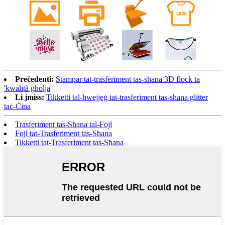
Preċedenti:
Stampar tat-trasferiment tas-sħana 3D flock ta
'kwalità għolja
Li jmiss:
Tikketti tal-ħwejjeġ tat-trasferiment tas-sħana glitter
taċ-Ċina
Trasferiment tas-Sħana tal-Fojl
Fojl tat-Trasferiment tas-Sħana
Tikketti tat-Trasferiment tas-Sħana