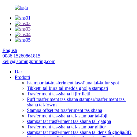
English
0086 15260861815
kelly@aomingprinting.com
Dar
Prodotti
Istampar tat-trasferiment tas-sħana tal-kulur spot
Tikketti tal-kura tal-medda għolja stampati
Trasferiment tas-sħana li jirrifletti
Puff trasferiment tas-sħana stampar/trasferiment tas-
sħana tal-fowm
Stampa offset tat-trasferiment tas-sħana
Trasferiment tas-sħana tal-istampar tal-fojl
stampar tat-trasferiment tas-sħana tal-qatgħa
Trasferiment tas-sħana tal-istampar glitter
stampar tat-trasferiment tas-sħana ta 'densità għolja/3D