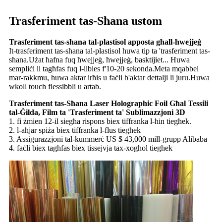
Trasferiment tas-Sħana ustom
Trasferiment tas-sħana tal-plastisol apposta għall-ħwejjeġ
It-trasferiment tas-sħana tal-plastisol huwa tip ta 'trasferiment tas-
sħana.Użat ħafna fuq ħwejjeġ, ħwejjeġ, basktijiet... Huwa
sempliċi li tagħfas fuq l-ilbies f'10-20 sekonda.Meta mqabbel
mar-rakkmu, huwa aktar irħis u faċli b'aktar dettalji li juru.Huwa
wkoll touch flessibbli u artab.
Trasferiment tas-Sħana Laser Holographic Foil Għal Tessili
tal-Ġilda, Film ta 'Trasferiment ta' Sublimazzjoni 3D
1. fi żmien 12-il siegħa rispons biex tiffranka l-ħin tiegħek.
2. l-aħjar spiża biex tiffranka l-flus tiegħek
3. Assigurazzjoni tal-kummerċ US $ 43,000 mill-grupp Alibaba
4. faċli biex tagħfas biex tissejvja tax-xogħol tiegħek