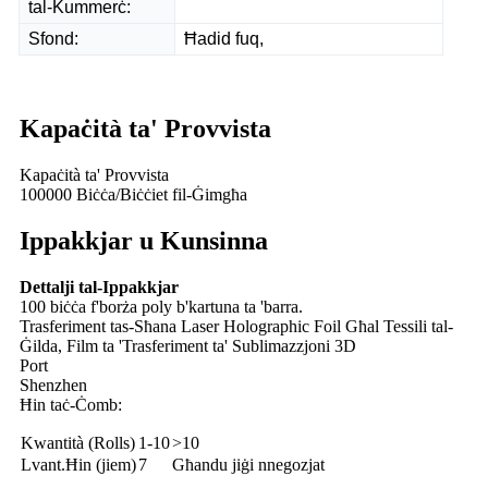
tal-Kummerċ:
Sfond:
Ħadid fuq,
Kapaċità ta' Provvista
Kapaċità ta' Provvista
100000 Biċċa/Biċċiet fil-Ġimgħa
Ippakkjar u Kunsinna
Dettalji tal-Ippakkjar
100 biċċa f'borża poly b'kartuna ta 'barra.
Trasferiment tas-Sħana Laser Holographic Foil Għal Tessili tal-
Ġilda, Film ta 'Trasferiment ta' Sublimazzjoni 3D
Port
Shenzhen
Ħin taċ-Ċomb:
Kwantità (Rolls)
1-10
>10
Lvant.Ħin (jiem)
7
Għandu jiġi nnegozjat