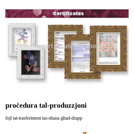
proċedura tal-produzzjoni
fojl tat-trasferiment tas-sħana għad-drapp