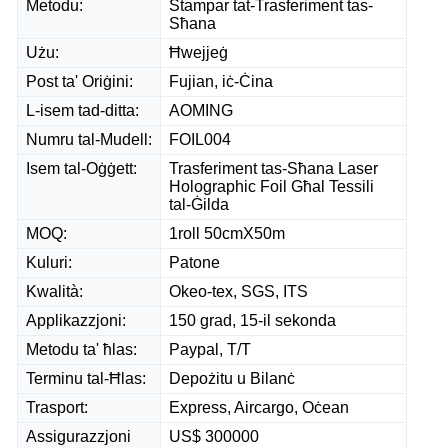
Metodu:
Stampar tat-Trasferiment tas-
Sħana
Użu:
Ħwejjeġ
Post ta' Oriġini:
Fujian, iċ-Ċina
L-isem tad-ditta:
AOMING
Numru tal-Mudell:
FOIL004
Isem tal-Oġġett:
Trasferiment tas-Sħana Laser
Holographic Foil Għal Tessili
tal-Ġilda
MOQ:
1roll 50cmX50m
Kuluri:
Patone
Kwalità:
Okeo-tex, SGS, ITS
Applikazzjoni:
150 grad, 15-il sekonda
Metodu ta' ħlas:
Paypal, T/T
Terminu tal-Ħlas:
Depożitu u Bilanċ
Trasport:
Express, Aircargo, Oċean
Assigurazzjoni
US$ 300000