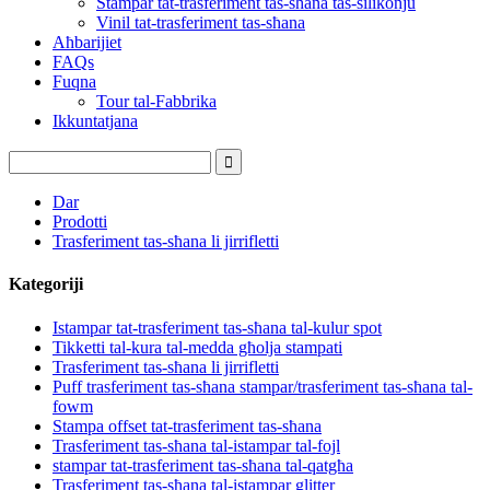
Stampar tat-trasferiment tas-sħana tas-silikonju
Vinil tat-trasferiment tas-sħana
Aħbarijiet
FAQs
Fuqna
Tour tal-Fabbrika
Ikkuntatjana
Dar
Prodotti
Trasferiment tas-sħana li jirrifletti
Kategoriji
Istampar tat-trasferiment tas-sħana tal-kulur spot
Tikketti tal-kura tal-medda għolja stampati
Trasferiment tas-sħana li jirrifletti
Puff trasferiment tas-sħana stampar/trasferiment tas-sħana tal-
fowm
Stampa offset tat-trasferiment tas-sħana
Trasferiment tas-sħana tal-istampar tal-fojl
stampar tat-trasferiment tas-sħana tal-qatgħa
Trasferiment tas-sħana tal-istampar glitter