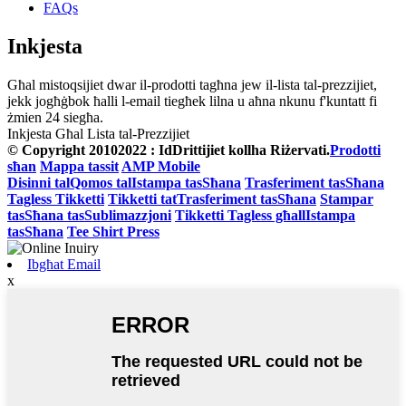
FAQs
Inkjesta
Għal mistoqsijiet dwar il-prodotti tagħna jew il-lista tal-prezzijiet,
jekk jogħġbok ħalli l-email tiegħek lilna u aħna nkunu f'kuntatt fi
żmien 24 siegħa.
Inkjesta Għal Lista tal-Prezzijiet
© Copyright 20102022 : IdDrittijiet kollha Riżervati.
Prodotti
sħan
Mappa tassit
AMP Mobile
Disinni talQomos talIstampa tasSħana
Trasferiment tasSħana
Tagless Tikketti
Tikketti tatTrasferiment tasSħana
Stampar
tasSħana tasSublimazzjoni
Tikketti Tagless għallIstampa
tasSħana
Tee Shirt Press
Ibgħat Email
x