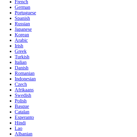
French
German
Portuguese
Spanish
Russian
Japanese
Korean
Arabic
Irish
Greek
Turkish
Italian
Danish
Romanian
Indonesian
Czech
Afrikaans
Swedish
Polish
Basque
Catalan
Esperanto
Hindi
Lao
Albanian