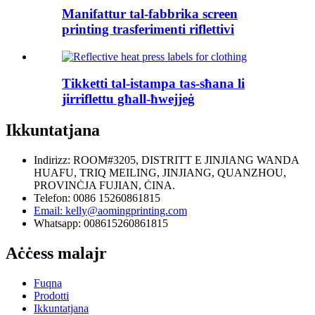
Manifattur tal-fabbrika screen
printing trasferimenti riflettivi
Tikketti tal-istampa tas-sħana li
jirriflettu għall-ħwejjeġ
Ikkuntatjana
Indirizz: ROOM#3205, DISTRITT E JINJIANG WANDA
HUAFU, TRIQ MEILING, JINJIANG, QUANZHOU,
PROVINĊJA FUJIAN, ĊINA.
Telefon: 0086 15260861815
Email: kelly@aomingprinting.com
Whatsapp: 008615260861815
Aċċess malajr
Fuqna
Prodotti
Ikkuntatjana