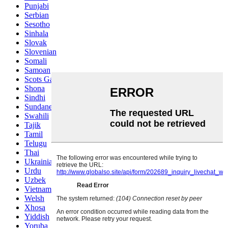
Punjabi
Serbian
Sesotho
Sinhala
Slovak
Slovenian
Somali
Samoan
Scots Gaelic
Shona
Sindhi
Sundanese
Swahili
Tajik
Tamil
Telugu
Thai
Ukrainian
Urdu
Uzbek
Vietnamese
Welsh
Xhosa
Yiddish
Yoruba