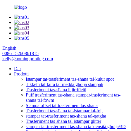
English
0086 15260861815
kelly@aomingprinting.com
Dar
Prodotti
Istampar tat-trasferiment tas-sħana tal-kulur spot
Tikketti tal-kura tal-medda għolja stampati
Trasferiment tas-sħana li jirrifletti
Puff trasferiment tas-sħana stampar/trasferiment tas-
sħana tal-fowm
Stampa offset tat-trasferiment tas-sħana
Trasferiment tas-sħana tal-istampar tal-fojl
stampar tat-trasferiment tas-sħana tal-qatgħa
Trasferiment tas-sħana tal-istampar glitter
stampar tat-trasferiment tas-sħana ta 'densità għolja/3D