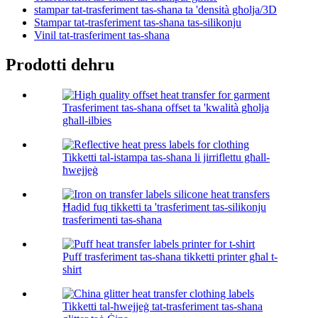
stampar tat-trasferiment tas-sħana ta 'densità għolja/3D
Stampar tat-trasferiment tas-sħana tas-silikonju
Vinil tat-trasferiment tas-sħana
Prodotti dehru
Trasferiment tas-sħana offset ta 'kwalità għolja
għall-ilbies
Tikketti tal-istampa tas-sħana li jirriflettu għall-
ħwejjeġ
Ħadid fuq tikketti ta 'trasferiment tas-silikonju
trasferimenti tas-sħana
Puff trasferiment tas-sħana tikketti printer għal t-
shirt
Tikketti tal-ħwejjeġ tat-trasferiment tas-sħana