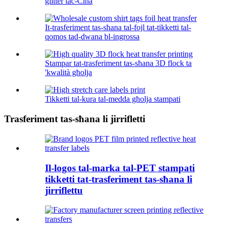
glitter taċ-Ċina
It-trasferiment tas-sħana tal-fojl tat-tikketti tal-
qomos tad-dwana bl-ingrossa
Stampar tat-trasferiment tas-sħana 3D flock ta
'kwalità għolja
Tikketti tal-kura tal-medda għolja stampati
Trasferiment tas-sħana li jirrifletti
Il-logos tal-marka tal-PET stampati
tikketti tat-trasferiment tas-sħana li
jirriflettu